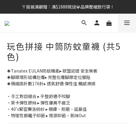
👔挺爸行動：全館襪款【最低$149起】✨立即下單！
👔挺爸滿額贈：滿$1888就送💎品牌壓縮旅行袋！
【刷卡/電子支付限定】下單送✨WARX品牌質感杯袋！
👔挺爸行動：全館襪款【最低$149起】✨立即下單！
玩色拼接 中筒防蚊童襪 (共5
色)
◈Tanatex EULAN防蚊機能▸ 歐盟認證 安全無害
◈腳跟環形結構包覆▸ 完整包覆腳跟定位服貼
◈精細高針數176針▸ 透氣舒適 彈性佳 觸感滑順
・手工對目縫合 ▸ 平整舒適不咬腳
・萊卡彈性膠絲 ▸ 彈性優異不疲乏
・40's緊密賽洛紡紗 ▸ 親膚、耐磨、延展佳
・物理性銀離子抑菌 ▸ 根源抑菌，氣味Out