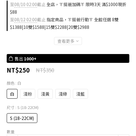
至
08/10 02:00
截止
全店，👔挺爸加碼👔 限時3天 滿$1000現折
$88
至
08/12 02:00
截止
指定商品，👔挺爸行動👔 全館任選 8雙
$1388|10雙$1588|15雙$2288|20雙$2988
查看更多
售出
1000+
NT$250
NT$350
顏色
: 白
白
淺粉
淺黃
淺綠
淺藍
尺寸
: S (18-22CM)
S (18-22CM)
數量