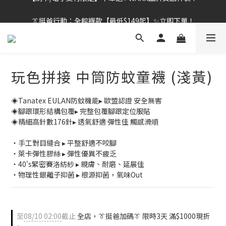
👔挺爸行動：全館襪款【最低$149起】✨立即下單！
👔挺爸行動：全館襪款【最低$149起】✨立即下單！
👔挺爸滿額贈：滿$1888就送💎品牌壓縮旅行袋！
【刷卡/電子支付限定】下單送✨WARX品牌質感杯袋！
玩色拼接 中筒防蚊童襪 (淺黃)
👔挺爸行動：全館襪款【最低$149起】✨立即下單！
◈Tanatex EULAN防蚊機能▸ 歐盟認證 安全無害
◈腳跟環形結構包覆▸ 完整包覆腳跟定位服貼
◈精細高針數176針▸ 透氣舒適 彈性佳 觸感滑順
・手工對目縫合 ▸ 平整舒適不咬腳
・萊卡彈性膠絲 ▸ 彈性優異不疲乏
・40's緊密賽洛紡紗 ▸ 親膚、耐磨、延展佳
・物理性銀離子抑菌 ▸ 根源抑菌，氣味Out
至
08/10 02:00
截止
全店，👔挺爸加碼👔 限時3天 滿$1000現折