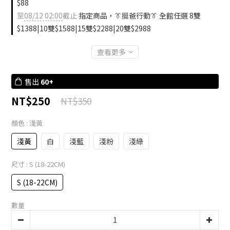
$88
至
08/12 02:00
截止
指定商品，👔挺爸行動👔 全館任選 8雙
$1388|10雙$1588|15雙$2288|20雙$2988
查看更多
售出
60+
NT$250
NT$350
顏色
: 淺黃
淺黃
白
淺藍
淺粉
淺綠
尺寸
: S (18-22CM)
S (18-22CM)
數量