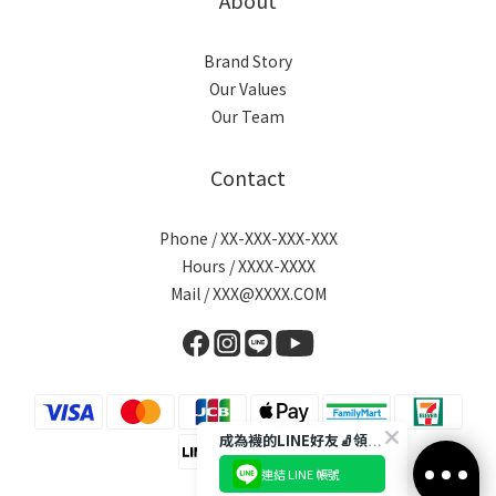
About
Brand Story
Our Values
Our Team
Contact
Phone / XX-XXX-XXX-XXX
Hours / XXXX-XXXX
Mail / XXX@XXXX.COM
成為襪的LINE好友🧦領取$50折扣碼
連結 LINE 帳號