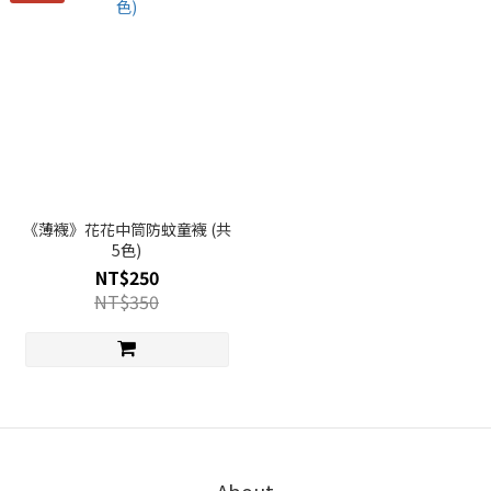
《薄襪》花花中筒防蚊童襪 (共
5色)
NT$250
NT$350