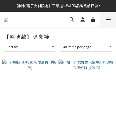
【刷卡/電子支付限定】下單送✨WARX品牌質感杯袋！
👔挺爸行動：全館襪款【最低$149起】✨立即下單！
👔挺爸行動：全館襪款【最低$149起】✨立即下單！
【輕薄款】除臭襪
Sort by
48 Items per page