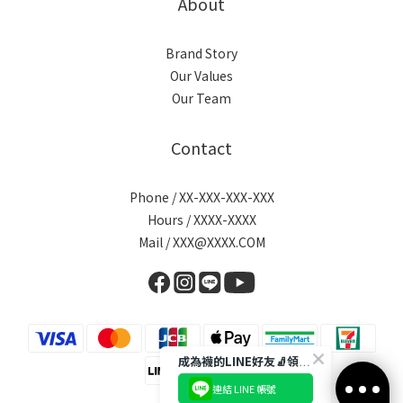
About
Brand Story
Our Values
Our Team
Contact
Phone / XX-XXX-XXX-XXX
Hours / XXXX-XXXX
Mail / XXX@XXXX.COM
成為襪的LINE好友🧦領取$50折扣碼
連結 LINE 帳號