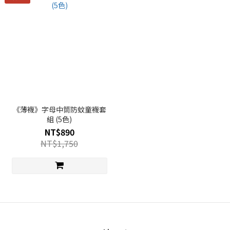
《薄襪》字母中筒防蚊童襪套
組 (5色)
NT$890
NT$1,750