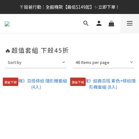
👔挺爸行動：全館襪款【最低$149起】✨立即下單！
👔挺爸行動：全館襪款【最低$149起】✨立即下單！
👔挺爸滿額贈：滿$1888就送💎品牌壓縮旅行袋！
【刷卡/電子支付限定】下單送✨WARX品牌質感杯袋！
🔥超值套組 下殺45折
👔挺爸行動：全館襪款【最低$149起】✨立即下單！
Sort by
48 Items per page
激省下殺
激省下殺