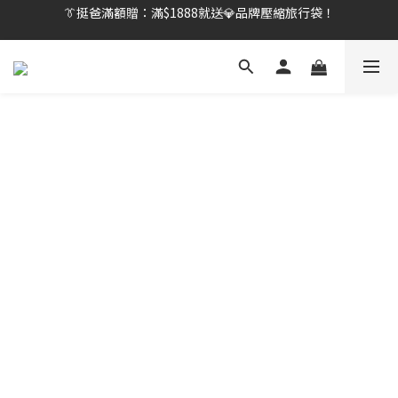
👔挺爸滿額贈：滿$1888就送💎品牌壓縮旅行袋！
👔挺爸行動：全館襪款【最低$149起】✨立即下單！
【刷卡/電子支付限定】下單送✨WARX品牌質感杯袋！
👔挺爸行動：全館襪款【最低$149起】✨立即下單！