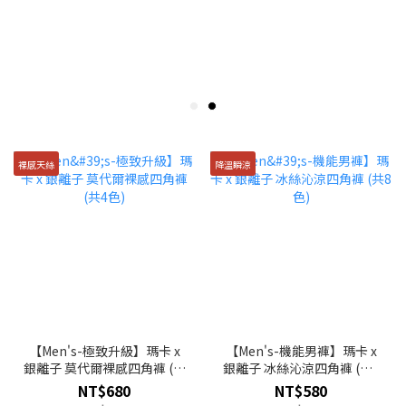
裸感天絲
降溫瞬涼
【Men's-極致升級】瑪卡 x
【Men's-機能男褲】瑪卡 x
銀離子 莫代爾裸感四角褲 (共
銀離子 冰絲沁涼四角褲 (共8
4色)
色)
NT$680
NT$580