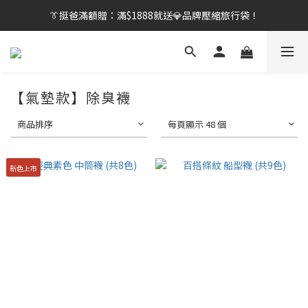
👔挺爸行動：全館襪款【最低$149起】✨立即下單！
👔挺爸滿額贈：滿$1888就送💎品牌壓縮旅行袋！
【刷卡/電子支付限定】下單送✨WARX品牌質感杯袋！
👔挺爸行動：全館襪款【最低$149起】✨立即下單！
【氣墊款】除臭襪
商品排序
每頁顯示 48 個
新色上市